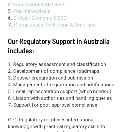
4.
Food Contact Materials
5.
Pharmaceuticals
6.
Circular Economy & ESG
7.
Microplastics
Restriction & Reporting
Our Regulatory Support in Australia
includes:
1. Regulatory assessment and classification
2. Development of compliance roadmaps
3. Dossier preparation and submission
4. Management of registration and notifications
5. Local representation support (when needed)
6. Liaison with authorities and handling queries
7. Support for post-approval compliance
GPC Regulatory combines international
knowledge with practical regulatory skills to