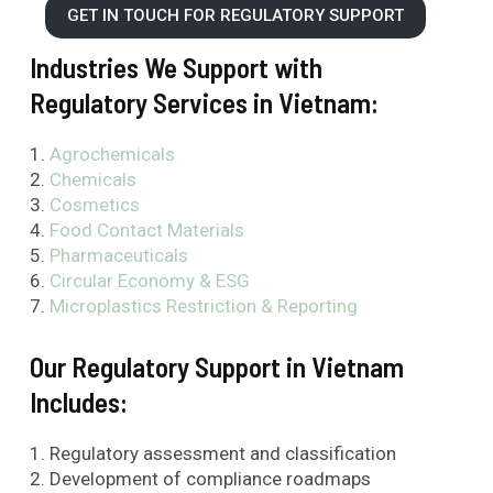
GET IN TOUCH FOR REGULATORY SUPPORT
Industries We Support with
Regulatory Services in Vietnam:
1.
Agrochemicals
2.
Chemicals
3.
Cosmetics
4.
Food Contact Materials
5.
Pharmaceuticals
6.
Circular Economy & ESG
7.
Microplastics
Restriction & Reporting
Our Regulatory Support in Vietnam
Includes:
1. Regulatory assessment and classification
2. Development of compliance roadmaps