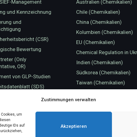
 SIEF-Management
Australien (Chemikalien)
ung und Kennzeichnung
Chile (Chemikalien)
erung und
China (Chemikalien)
ichtigung
Kolumbien (Chemikalien)
herheitsbericht (CSR)
EU (Chemikalien)
ogische Bewertung
Chemical Regulation in Uk
rtreter (Only
Indien (Chemikalien)
tative, OR)
Südkorea (Chemikalien)
ent von GLP-Studien
Taiwan (Chemikalien)
itsdatenblatt (SDS)
Türkei (Chemikalien)
ng der chemischen
Zustimmungen verwalten
Großbritannien (Chemikali
it
-Studienverwaltung
e Cookies, um
diesen
eutige IDs auf
Akzeptieren
zurückziehen,