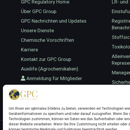
GPC Regulatory Home
LR- und
Über GPC Group
Einstuf
GPC Nachrichten und Updates
Registri
Benachr
Unsere Dienste
Stoffsic
Chemische Vorschriften
Toxikol
Karriere
Alleinve
Kontakt zur GPC Group
Represen
Auxilife (Agrochemikalien)
Managem
Anmeldung für Mitglieder
Sicherhe
Bewertu
Sicherhe
Dossier
Um Ihnen ein optimales Erlebnis zu bieten, verwenden wir Technologien wi
Geräteinformationen zu speichern und/oder darauf zuzugreifen. Wenn Sie 
Technologien zustimmen, können wir Daten wie das Surfverhalten oder eind
dieser Website verarbeiten. Wenn Sie Ihre Zustimmung nicht erteilen oder 
können bestimmte Merkmale und Funktionen beeinträchtigt werden.