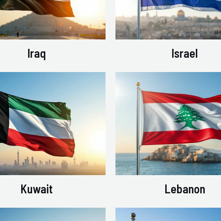
Iraq
Israel
Kuwait
Lebanon