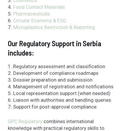
3.
Cosmetics
4.
Food Contact Materials
5.
Pharmaceuticals
6.
Circular Economy & ESG
7.
Microplastics
Restriction & Reporting
Our Regulatory Support in Serbia
includes:
1. Regulatory assessment and classification
2. Development of compliance roadmaps
3. Dossier preparation and submission
4. Management of registration and notifications
5. Local representation support (when needed)
6. Liaison with authorities and handling queries
7. Support for post-approval compliance
GPC Regulatory
combines international
knowledge with practical regulatory skills to